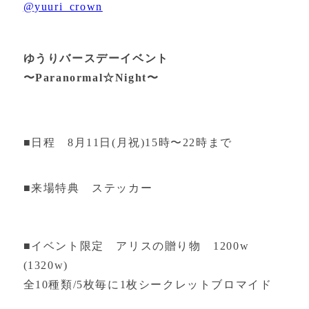
@yuuri_crown
ゆうりバースデーイベント
〜Paranormal☆Night〜
■日程 8月11日(月祝)15時〜22時まで
■来場特典 ステッカー
■イベント限定 アリスの贈り物 1200w
(1320w)
全10種類/5枚毎に1枚シークレットブロマイド