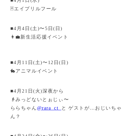
■4月1日(水)
🃏エイプリルフール
■4月4日(土)〜5日(日)
👩‍💼新生活応援イベント
■4月11日(土)〜12日(日)
🐇アニマルイベント
■4月21日(火)深夜から
👴みっどないとぉじぃ〜
ららちゃん
@rara_ct_
と ゲストが…おじいちゃ
ん？