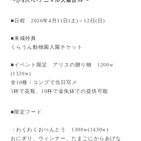
〜かわいいアニマル大集合SP〜
■日程 2026年4月11日(土)～12日(日)
■来城特典
くらうん動物園入園チケット
■イベント限定 アリスの贈り物 1200w
(1320w)
全10種 / コンプで当日写メ
5杯で花瓶、10杯で金魚鉢での提供可能
■限定フード
・わくわくおべんとう 1300w(1430w)
おにぎり、ウィンナー、たまごにからあげな