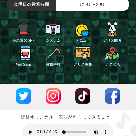
金曜日の営業時間
17:00〜5:00
不思議の国へ
システム
メニュー
アリス紹介
WebShop
注意事項
アリス募集
アクセス
店舗オリジナル「僕らがキミにできること」