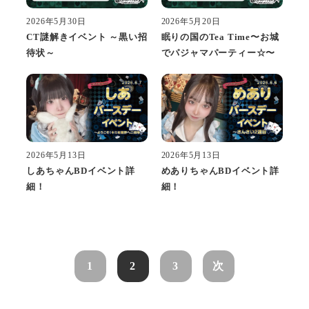
2026年5月30日
2026年5月20日
CT謎解きイベント ～黒い招
眠りの国のTea Time〜お城
待状～
でパジャマパーティー☆〜
2026年5月13日
2026年5月13日
しあちゃんBDイベント詳
めありちゃんBDイベント詳
細！
細！
1
2
3
次