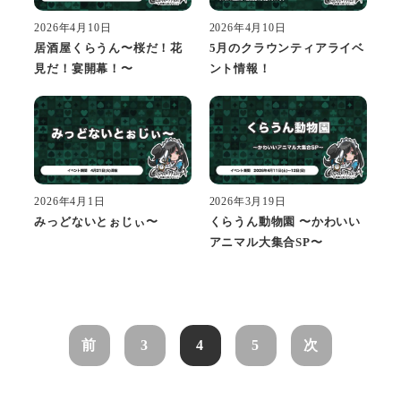
2026年4月10日
2026年4月10日
居酒屋くらうん〜桜だ！花
5月のクラウンティアライベ
見だ！宴開幕！〜
ント情報！
2026年4月1日
2026年3月19日
みっどないとぉじぃ〜
くらうん動物園 〜かわいい
アニマル大集合SP〜
前
3
4
5
次