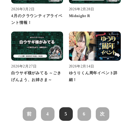
2026年2月28日
2026年3月2日
Midnight R
4月のクラウンティアライベ
ント情報！
2026年2月14日
2026年2月27日
ゆうりくん周年イベント詳
白ウサギ様がみてる ～ごき
細！
げんよう、お姉さま～
前
4
5
6
次